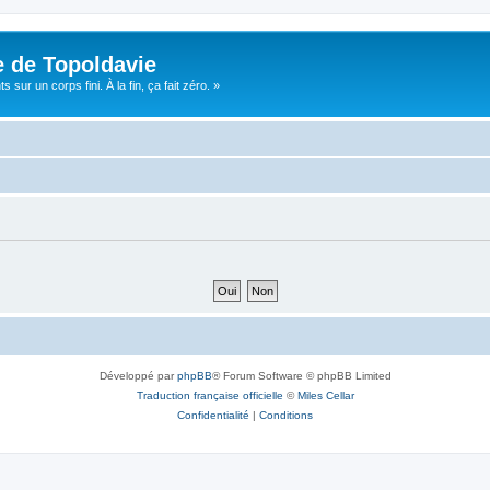
e de Topoldavie
sur un corps fini. À la fin, ça fait zéro. »
Développé par
phpBB
® Forum Software © phpBB Limited
Traduction française officielle
©
Miles Cellar
Confidentialité
|
Conditions