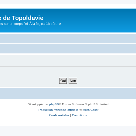
e de Topoldavie
sur un corps fini. À la fin, ça fait zéro. »
Développé par
phpBB
® Forum Software © phpBB Limited
Traduction française officielle
©
Miles Cellar
Confidentialité
|
Conditions