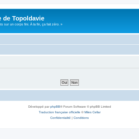
e de Topoldavie
sur un corps fini. À la fin, ça fait zéro. »
Développé par
phpBB
® Forum Software © phpBB Limited
Traduction française officielle
©
Miles Cellar
Confidentialité
|
Conditions