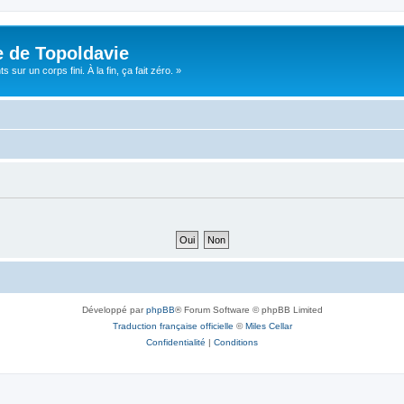
e de Topoldavie
sur un corps fini. À la fin, ça fait zéro. »
Développé par
phpBB
® Forum Software © phpBB Limited
Traduction française officielle
©
Miles Cellar
Confidentialité
|
Conditions