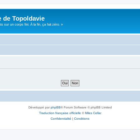
e de Topoldavie
sur un corps fini. À la fin, ça fait zéro. »
Développé par
phpBB
® Forum Software © phpBB Limited
Traduction française officielle
©
Miles Cellar
Confidentialité
|
Conditions