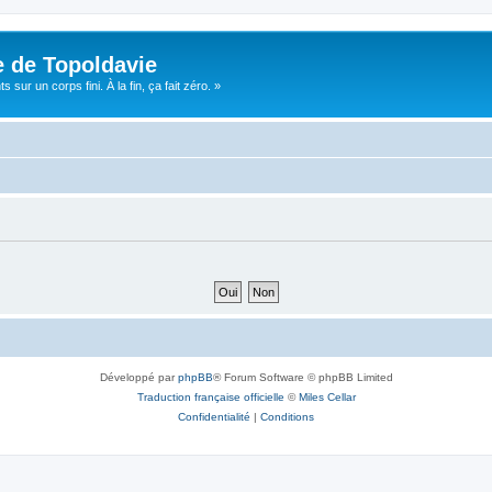
e de Topoldavie
sur un corps fini. À la fin, ça fait zéro. »
Développé par
phpBB
® Forum Software © phpBB Limited
Traduction française officielle
©
Miles Cellar
Confidentialité
|
Conditions