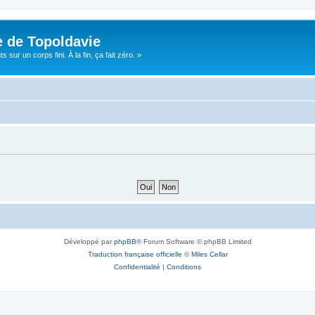
e de Topoldavie
sur un corps fini. À la fin, ça fait zéro. »
Développé par
phpBB
® Forum Software © phpBB Limited
Traduction française officielle
©
Miles Cellar
Confidentialité
|
Conditions