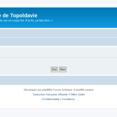
e de Topoldavie
sur un corps fini. À la fin, ça fait zéro. »
Développé par
phpBB
® Forum Software © phpBB Limited
Traduction française officielle
©
Miles Cellar
Confidentialité
|
Conditions