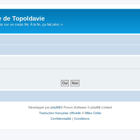
e de Topoldavie
sur un corps fini. À la fin, ça fait zéro. »
Développé par
phpBB
® Forum Software © phpBB Limited
Traduction française officielle
©
Miles Cellar
Confidentialité
|
Conditions