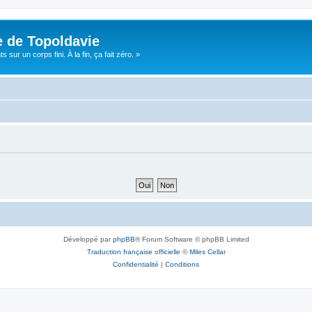
e de Topoldavie
sur un corps fini. À la fin, ça fait zéro. »
Développé par
phpBB
® Forum Software © phpBB Limited
Traduction française officielle
©
Miles Cellar
Confidentialité
|
Conditions