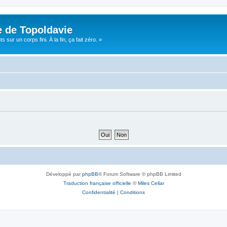
e de Topoldavie
sur un corps fini. À la fin, ça fait zéro. »
Développé par
phpBB
® Forum Software © phpBB Limited
Traduction française officielle
©
Miles Cellar
Confidentialité
|
Conditions