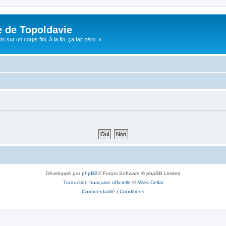
e de Topoldavie
sur un corps fini. À la fin, ça fait zéro. »
Développé par
phpBB
® Forum Software © phpBB Limited
Traduction française officielle
©
Miles Cellar
Confidentialité
|
Conditions