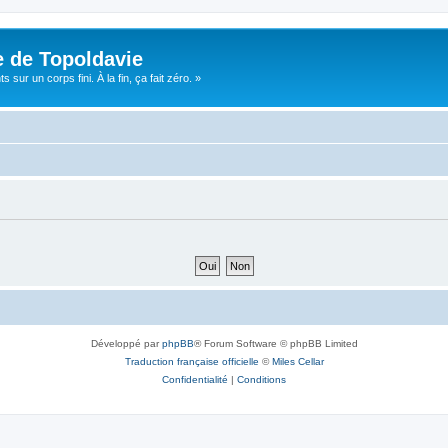
e de Topoldavie
sur un corps fini. À la fin, ça fait zéro. »
Développé par
phpBB
® Forum Software © phpBB Limited
Traduction française officielle
©
Miles Cellar
Confidentialité
|
Conditions