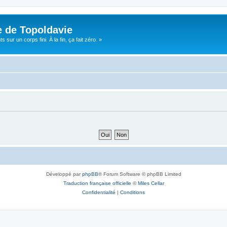
e de Topoldavie
sur un corps fini. À la fin, ça fait zéro. »
Développé par
phpBB
® Forum Software © phpBB Limited
Traduction française officielle
©
Miles Cellar
Confidentialité
|
Conditions