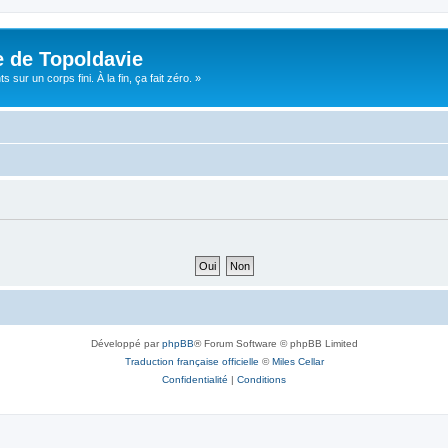
e de Topoldavie
sur un corps fini. À la fin, ça fait zéro. »
Développé par
phpBB
® Forum Software © phpBB Limited
Traduction française officielle
©
Miles Cellar
Confidentialité
|
Conditions