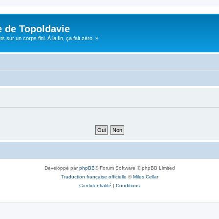
e de Topoldavie
sur un corps fini. À la fin, ça fait zéro. »
Développé par
phpBB
® Forum Software © phpBB Limited
Traduction française officielle
©
Miles Cellar
Confidentialité
|
Conditions