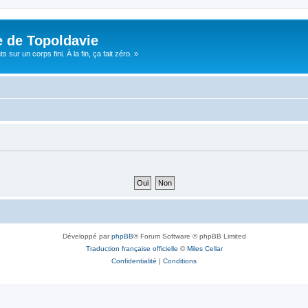
e de Topoldavie
sur un corps fini. À la fin, ça fait zéro. »
Développé par
phpBB
® Forum Software © phpBB Limited
Traduction française officielle
©
Miles Cellar
Confidentialité
|
Conditions