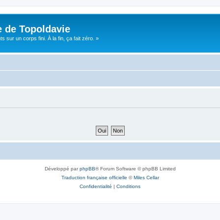
e de Topoldavie
sur un corps fini. À la fin, ça fait zéro. »
Développé par
phpBB
® Forum Software © phpBB Limited
Traduction française officielle
©
Miles Cellar
Confidentialité
|
Conditions