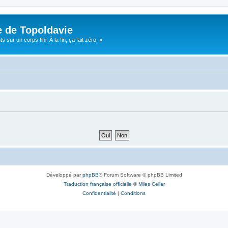
e de Topoldavie
sur un corps fini. À la fin, ça fait zéro. »
Développé par
phpBB
® Forum Software © phpBB Limited
Traduction française officielle
©
Miles Cellar
Confidentialité
|
Conditions