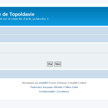
e de Topoldavie
sur un corps fini. À la fin, ça fait zéro. »
Développé par
phpBB
® Forum Software © phpBB Limited
Traduction française officielle
©
Miles Cellar
Confidentialité
|
Conditions