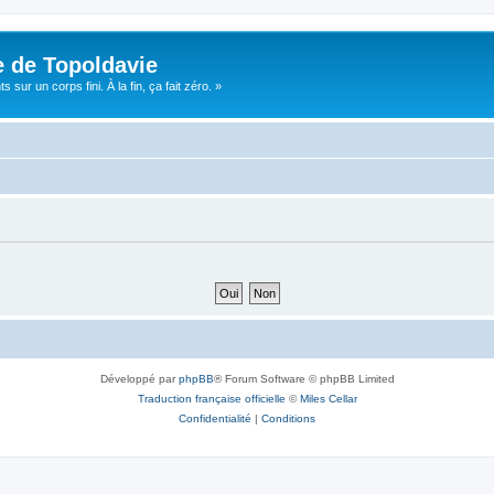
e de Topoldavie
sur un corps fini. À la fin, ça fait zéro. »
Développé par
phpBB
® Forum Software © phpBB Limited
Traduction française officielle
©
Miles Cellar
Confidentialité
|
Conditions