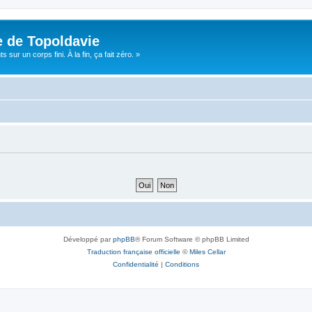
e de Topoldavie
sur un corps fini. À la fin, ça fait zéro. »
Développé par
phpBB
® Forum Software © phpBB Limited
Traduction française officielle
©
Miles Cellar
Confidentialité
|
Conditions