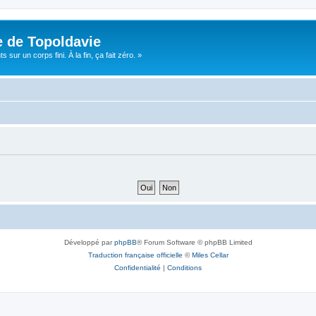
e de Topoldavie
sur un corps fini. À la fin, ça fait zéro. »
Développé par
phpBB
® Forum Software © phpBB Limited
Traduction française officielle
©
Miles Cellar
Confidentialité
|
Conditions