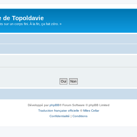
e de Topoldavie
sur un corps fini. À la fin, ça fait zéro. »
Développé par
phpBB
® Forum Software © phpBB Limited
Traduction française officielle
©
Miles Cellar
Confidentialité
|
Conditions