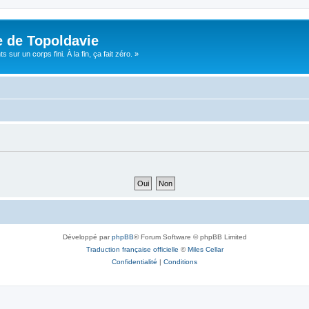
e de Topoldavie
sur un corps fini. À la fin, ça fait zéro. »
Développé par
phpBB
® Forum Software © phpBB Limited
Traduction française officielle
©
Miles Cellar
Confidentialité
|
Conditions