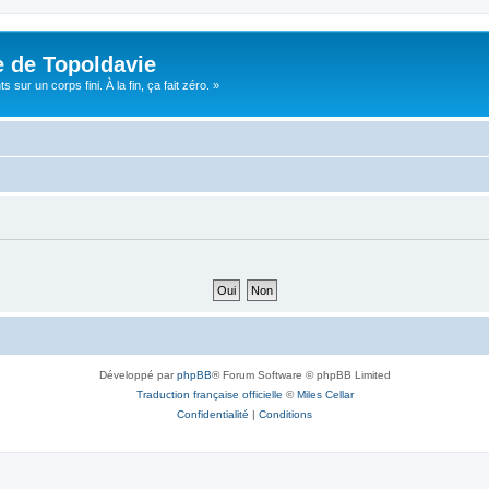
e de Topoldavie
sur un corps fini. À la fin, ça fait zéro. »
Développé par
phpBB
® Forum Software © phpBB Limited
Traduction française officielle
©
Miles Cellar
Confidentialité
|
Conditions