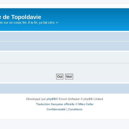
e de Topoldavie
sur un corps fini. À la fin, ça fait zéro. »
Développé par
phpBB
® Forum Software © phpBB Limited
Traduction française officielle
©
Miles Cellar
Confidentialité
|
Conditions