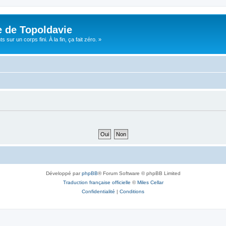
e de Topoldavie
sur un corps fini. À la fin, ça fait zéro. »
Développé par
phpBB
® Forum Software © phpBB Limited
Traduction française officielle
©
Miles Cellar
Confidentialité
|
Conditions