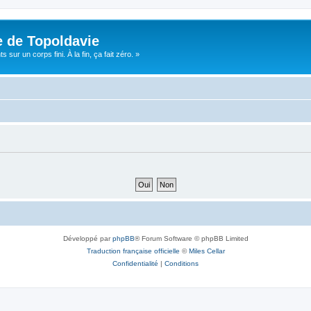
e de Topoldavie
sur un corps fini. À la fin, ça fait zéro. »
Développé par
phpBB
® Forum Software © phpBB Limited
Traduction française officielle
©
Miles Cellar
Confidentialité
|
Conditions