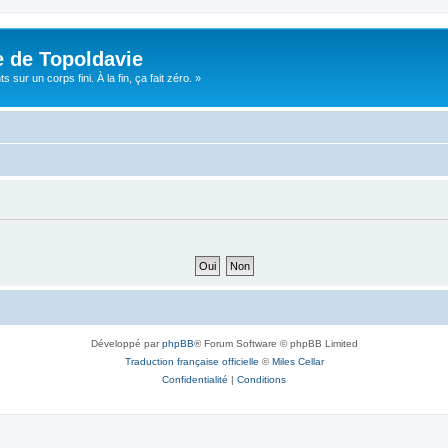
e de Topoldavie
sur un corps fini. À la fin, ça fait zéro. »
Développé par
phpBB
® Forum Software © phpBB Limited
Traduction française officielle
©
Miles Cellar
Confidentialité
|
Conditions