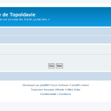
e de Topoldavie
sur un corps fini. À la fin, ça fait zéro. »
Développé par
phpBB
® Forum Software © phpBB Limited
Traduction française officielle
©
Miles Cellar
Confidentialité
|
Conditions