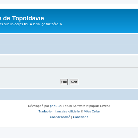
e de Topoldavie
sur un corps fini. À la fin, ça fait zéro. »
Développé par
phpBB
® Forum Software © phpBB Limited
Traduction française officielle
©
Miles Cellar
Confidentialité
|
Conditions