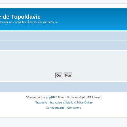
e de Topoldavie
sur un corps fini. À la fin, ça fait zéro. »
Développé par
phpBB
® Forum Software © phpBB Limited
Traduction française officielle
©
Miles Cellar
Confidentialité
|
Conditions