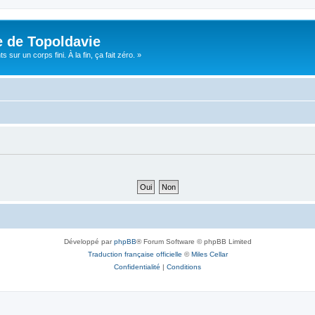
e de Topoldavie
sur un corps fini. À la fin, ça fait zéro. »
Développé par
phpBB
® Forum Software © phpBB Limited
Traduction française officielle
©
Miles Cellar
Confidentialité
|
Conditions