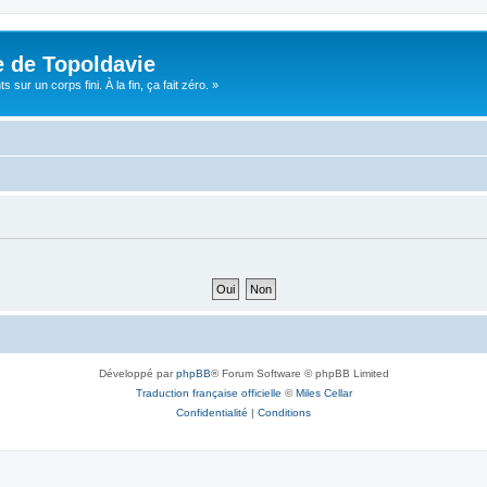
e de Topoldavie
sur un corps fini. À la fin, ça fait zéro. »
Développé par
phpBB
® Forum Software © phpBB Limited
Traduction française officielle
©
Miles Cellar
Confidentialité
|
Conditions