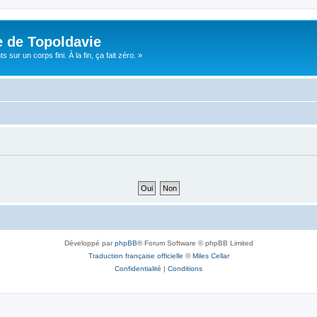
e de Topoldavie
sur un corps fini. À la fin, ça fait zéro. »
Développé par
phpBB
® Forum Software © phpBB Limited
Traduction française officielle
©
Miles Cellar
Confidentialité
|
Conditions