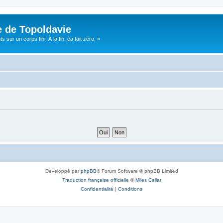
e de Topoldavie
sur un corps fini. À la fin, ça fait zéro. »
Développé par
phpBB
® Forum Software © phpBB Limited
Traduction française officielle
©
Miles Cellar
Confidentialité
|
Conditions