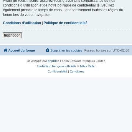
Avant de vous inscrire, assurez-vous d’avoir pris connaissance de nos
conditions d’utilisation et de notre politique de confidentialité. Veuillez
également prendre le temps de consulter attentivement toutes les règles du
forum lors de votre navigation.
Conditions d’utilisation
|
Politique de confidentialité
Inscription
Accueil du forum
Supprimer les cookies
Fuseau horaire sur
UTC+02:00
Développé par
phpBB
® Forum Software © phpBB Limited
Traduction française officielle
©
Miles Cellar
Confidentialité
|
Conditions