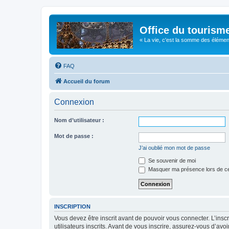
Office du tourism
« La vie, c'est la somme des éléments 
FAQ
Accueil du forum
Connexion
Nom d’utilisateur :
Mot de passe :
J’ai oublié mon mot de passe
Se souvenir de moi
Masquer ma présence lors de ce
INSCRIPTION
Vous devez être inscrit avant de pouvoir vous connecter. L’ins
utilisateurs inscrits. Avant de vous inscrire, assurez-vous d’avo