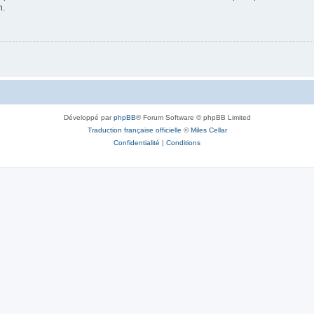
n.
Développé par
phpBB
® Forum Software © phpBB Limited
Traduction française officielle
©
Miles Cellar
Confidentialité
|
Conditions