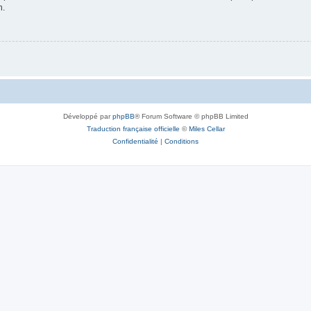
n.
Développé par
phpBB
® Forum Software © phpBB Limited
Traduction française officielle
©
Miles Cellar
Confidentialité
|
Conditions