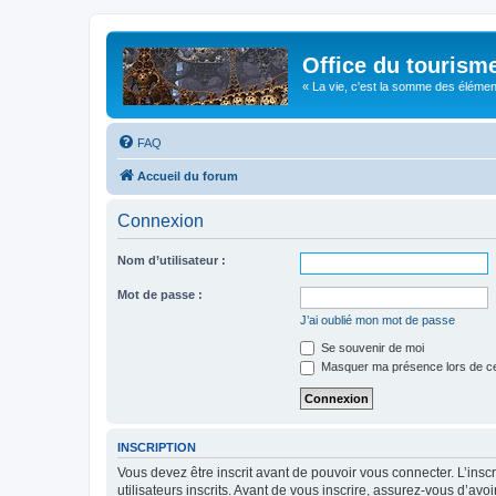
Office du tourism
« La vie, c'est la somme des éléments 
FAQ
Accueil du forum
Connexion
Nom d’utilisateur :
Mot de passe :
J’ai oublié mon mot de passe
Se souvenir de moi
Masquer ma présence lors de ce
INSCRIPTION
Vous devez être inscrit avant de pouvoir vous connecter. L’ins
utilisateurs inscrits. Avant de vous inscrire, assurez-vous d’avo