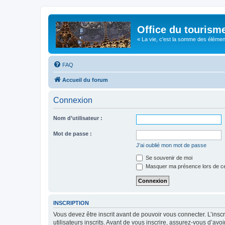
Office du tourism
« La vie, c'est la somme des éléments 
FAQ
Accueil du forum
Connexion
Nom d’utilisateur :
Mot de passe :
J’ai oublié mon mot de passe
Se souvenir de moi
Masquer ma présence lors de ce
INSCRIPTION
Vous devez être inscrit avant de pouvoir vous connecter. L’ins
utilisateurs inscrits. Avant de vous inscrire, assurez-vous d’avo