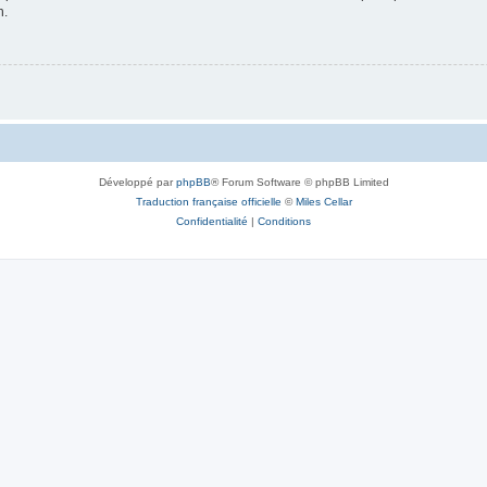
n.
Développé par
phpBB
® Forum Software © phpBB Limited
Traduction française officielle
©
Miles Cellar
Confidentialité
|
Conditions