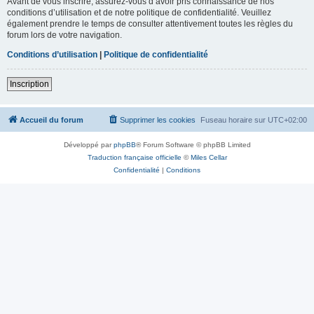
Avant de vous inscrire, assurez-vous d’avoir pris connaissance de nos
conditions d’utilisation et de notre politique de confidentialité. Veuillez
également prendre le temps de consulter attentivement toutes les règles du
forum lors de votre navigation.
Conditions d’utilisation
|
Politique de confidentialité
Inscription
Accueil du forum
Supprimer les cookies
Fuseau horaire sur
UTC+02:00
Développé par
phpBB
® Forum Software © phpBB Limited
Traduction française officielle
©
Miles Cellar
Confidentialité
|
Conditions