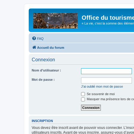
Office du tourism
« La vie, c'est la somme des éléments 
FAQ
Accueil du forum
Connexion
Nom d’utilisateur :
Mot de passe :
J’ai oublié mon mot de passe
Se souvenir de moi
Masquer ma présence lors de ce
INSCRIPTION
Vous devez être inscrit avant de pouvoir vous connecter. L’ins
utilisateurs inscrits. Avant de vous inscrire, assurez-vous d’avo