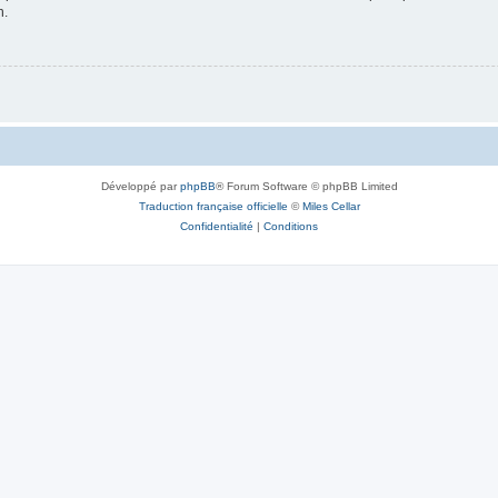
n.
Développé par
phpBB
® Forum Software © phpBB Limited
Traduction française officielle
©
Miles Cellar
Confidentialité
|
Conditions