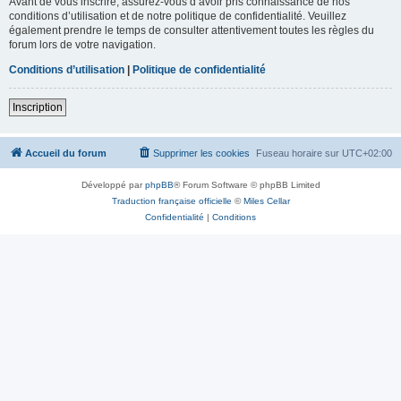
Avant de vous inscrire, assurez-vous d’avoir pris connaissance de nos
conditions d’utilisation et de notre politique de confidentialité. Veuillez
également prendre le temps de consulter attentivement toutes les règles du
forum lors de votre navigation.
Conditions d’utilisation
|
Politique de confidentialité
Inscription
Accueil du forum
Supprimer les cookies
Fuseau horaire sur
UTC+02:00
Développé par
phpBB
® Forum Software © phpBB Limited
Traduction française officielle
©
Miles Cellar
Confidentialité
|
Conditions