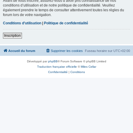
Avant de vous inscrire, assurez-vous d’avoir pris connaissance de nos
conditions d’utilisation et de notre politique de confidentialité. Veuillez
également prendre le temps de consulter attentivement toutes les règles du
forum lors de votre navigation.
Conditions d’utilisation
|
Politique de confidentialité
Inscription
Accueil du forum
Supprimer les cookies
Fuseau horaire sur
UTC+02:00
Développé par
phpBB
® Forum Software © phpBB Limited
Traduction française officielle
©
Miles Cellar
Confidentialité
|
Conditions