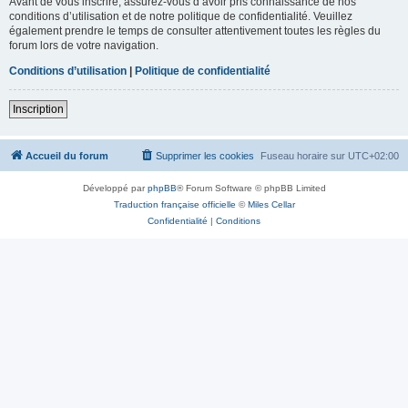
Avant de vous inscrire, assurez-vous d’avoir pris connaissance de nos
conditions d’utilisation et de notre politique de confidentialité. Veuillez
également prendre le temps de consulter attentivement toutes les règles du
forum lors de votre navigation.
Conditions d’utilisation
|
Politique de confidentialité
Inscription
Accueil du forum
Supprimer les cookies
Fuseau horaire sur
UTC+02:00
Développé par
phpBB
® Forum Software © phpBB Limited
Traduction française officielle
©
Miles Cellar
Confidentialité
|
Conditions