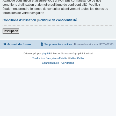
Avant de vous inscrire, assurez-vous d’avoir pris connaissance de nos
conditions d’utilisation et de notre politique de confidentialité. Veuillez
également prendre le temps de consulter attentivement toutes les règles du
forum lors de votre navigation.
Conditions d’utilisation
|
Politique de confidentialité
Inscription
Accueil du forum
Supprimer les cookies
Fuseau horaire sur
UTC+02:00
Développé par
phpBB
® Forum Software © phpBB Limited
Traduction française officielle
©
Miles Cellar
Confidentialité
|
Conditions