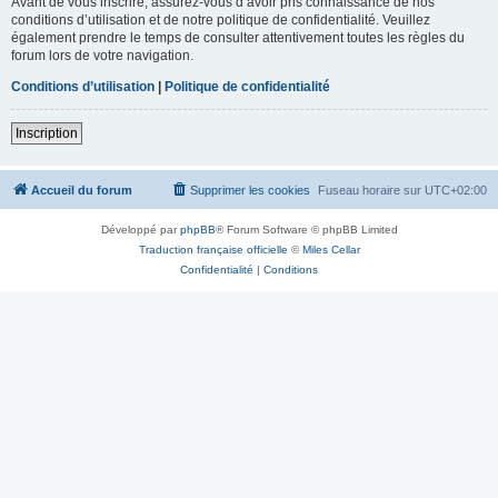
Avant de vous inscrire, assurez-vous d’avoir pris connaissance de nos
conditions d’utilisation et de notre politique de confidentialité. Veuillez
également prendre le temps de consulter attentivement toutes les règles du
forum lors de votre navigation.
Conditions d’utilisation
|
Politique de confidentialité
Inscription
Accueil du forum
Supprimer les cookies
Fuseau horaire sur
UTC+02:00
Développé par
phpBB
® Forum Software © phpBB Limited
Traduction française officielle
©
Miles Cellar
Confidentialité
|
Conditions