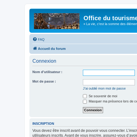
Office du tourism
« La vie, c'est la somme des éléments 
FAQ
Accueil du forum
Connexion
Nom d’utilisateur :
Mot de passe :
J’ai oublié mon mot de passe
Se souvenir de moi
Masquer ma présence lors de ce
INSCRIPTION
Vous devez être inscrit avant de pouvoir vous connecter. L’ins
utilisateurs inscrits. Avant de vous inscrire, assurez-vous d’avo