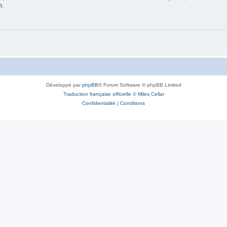
n.
Développé par
phpBB
® Forum Software © phpBB Limited
Traduction française officielle
©
Miles Cellar
Confidentialité
|
Conditions