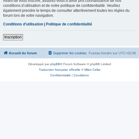
Avant de vous inscrire, assurez-vous d’avoir pris connaissance de nos
conditions d’utilisation et de notre politique de confidentialité. Veuillez
également prendre le temps de consulter attentivement toutes les règles du
forum lors de votre navigation.
Conditions d’utilisation
|
Politique de confidentialité
Inscription
Accueil du forum
Supprimer les cookies
Fuseau horaire sur
UTC+02:00
Développé par
phpBB
® Forum Software © phpBB Limited
Traduction française officielle
©
Miles Cellar
Confidentialité
|
Conditions